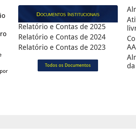
Al
Documentos Institucionais
io
At
Relatório e Contas de 2025
li
ro
Relatório e Contas de 2024
Co
AA
Relatório e Contas de 2023
e
Al
da
Todos os Documentos
 por
uem Somos
Serviços
Atividades
Notícias
Contactos
F