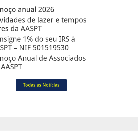
moço anual 2026
ividades de lazer e tempos
vres da AASPT
nsigne 1% do seu IRS à
SPT – NIF 501519530
moço Anual de Associados
 AASPT
Todas as Notícias
acebook